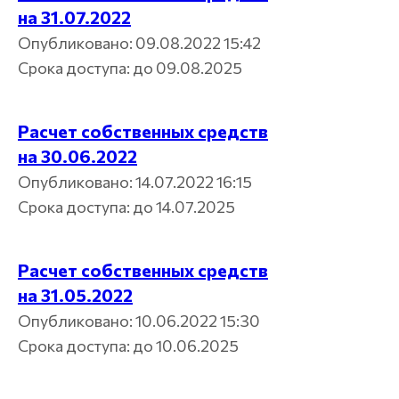
Информация, подлежащая опубликованию
на 31.07.2022
в печатном издании, публикуется в «Приложении
к Вестнику ФСФР России».
Опубликовано: 09.08.2022 15:42
Информация о совмещении деятельности
Срока доступа: до 09.08.2025
ООО УК «ВЕЛЛМАКС» осуществляет деятельность
по доверительному управлению паевыми
инвестиционными фондами и не совмещает эту
деятельность с деятельностью по управлению
ценными бумагами. В связи с этим отсутствует риск
Расчет собственных средств
возникновения конфликта интересов при
совмещении указанных видов деятельности.
на 30.06.2022
ООО УК «ВЕЛЛМАКС» не осуществляет
деятельность по инвестиционному
Опубликовано: 14.07.2022 16:15
консультированию, не является инвестиционным
советником и не предоставляет индивидуальных
Срока доступа: до 14.07.2025
инвестиционных рекомендаций.
© 2025 УПРАВЛЯЮЩАЯ КОМПАНИЯ
«ВЕЛЛМАКС»
Расчет собственных средств
на 31.05.2022
Опубликовано: 10.06.2022 15:30
Срока доступа: до 10.06.2025