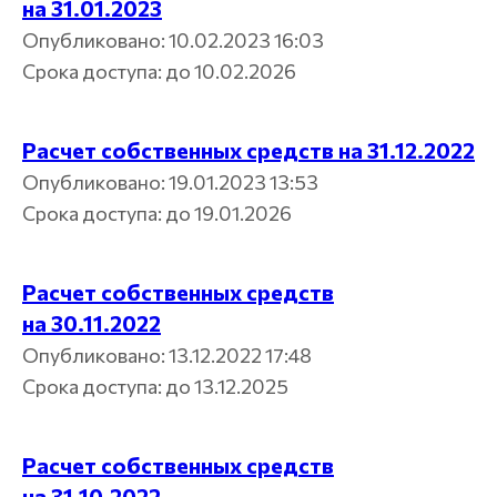
на 31.01.2023
Опубликовано: 10.02.2023 16:03
Срока доступа: до 10.02.2026
Расчет собственных средств на 31.12.2022
Опубликовано: 19.01.2023 13:53
Срока доступа: до 19.01.2026
Расчет собственных средств
на 30.11.2022
Опубликовано: 13.12.2022 17:48
info@wellmax.ru
Срока доступа: до 13.12.2025
Общество с ограниченной ответственностью
УПРАВЛЯЮЩАЯ КОМПАНИЯ «ВЕЛЛМАКС»
(ООО УК «ВЕЛЛМАКС»)
Расчет собственных средств
Лицензия управляющей компании
на осуществление деятельности по управлению
на 31.10.2022
инвестиционными фондами, паевыми