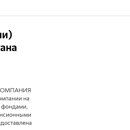
ии)
гана
Я КОМПАНИЯ
омпании на
 фондами,
енсионными
едоставлена