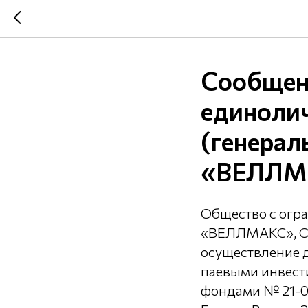
Сообщени
единолич
(генерал
«ВЕЛЛМ
Общество с ог
«ВЕЛЛМАКС», ОГ
осуществление 
паевыми инвест
фондами № 21-00