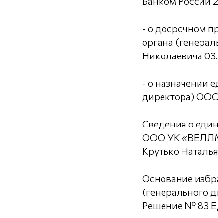
Банком России 25
- о досрочном 
органа (генера
Николаевича 03.
- о назначении 
директора) ООО
Сведения о еди
ООО УК «ВЕЛЛ
Крутько Наталья
Основание избр
(генерального 
Решение № 83 Е